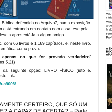
Agor
vári
Arqu
 Bíblica defendida no Arquivo7, numa exposição
alg
em está entrando em contato com essa tese pela
hist
sem
deseja apresentá-la a algum amigo.
Prof
, com 66 livros e 1.189 capítulos, e, neste livro,
temática como prova.
A E
BOOK
AMA
te apenas no que for provado verdadeiro
"
es 5.21)
o da seguinte opção: LIVRO FÍSICO (isto é,
ste link:
o/ua9006/
CAMENTE CERTEIRO, QUE SÓ UM
RIA CAPAZ DE ACERTAR – Parte