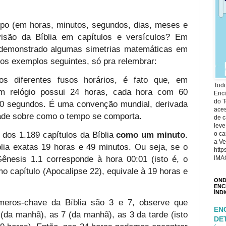
po (em horas, minutos, segundos, dias, meses e
visão da Bíblia em capítulos e versículos? Em
 demonstrado algumas simetrias matemáticas em
os exemplos seguintes, só pra relembrar:
 diferentes fusos horários, é fato que, em
Todo
um relógio possui 24 horas, cada hora com 60
Enci
do T
0 segundos. É uma convenção mundial, derivada
ace
de sobre como o tempo se comporta.
de c
leve
dos 1.189 capítulos da Bíblia
como um minuto
.
o ca
a Ve
lia exatas 19 horas e 49 minutos. Ou seja, se o
http
 Gênesis 1.1 corresponde à hora 00:01 (isto é, o
IMA
imo capítulo (Apocalipse 22), equivale à 19 horas e
OND
ENC
ÍND
eros-chave da Bíblia são 3 e 7, observe que
EN
(da manhã), as 7 (da manhã), as 3 da tarde (isto
DE