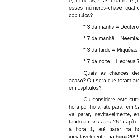
é, 15 horas) e as 7 da noite 
esses números-chave quatr
capítulos?
* 3 da manhã = Deutero
* 7 da manhã = Neemia
* 3 da tarde = Miquéias
* 7 da noite = Hebreus 
Quais as chances des
acaso? Ou será que foram arqu
em capítulos?
Ou considere este outro
hora por hora, até parar em 9
vai parar, inevitavelmente,
tendo em vista os 260 capítu
a hora 1, até parar na h
inevitavelmente, na
hora 20
!!!