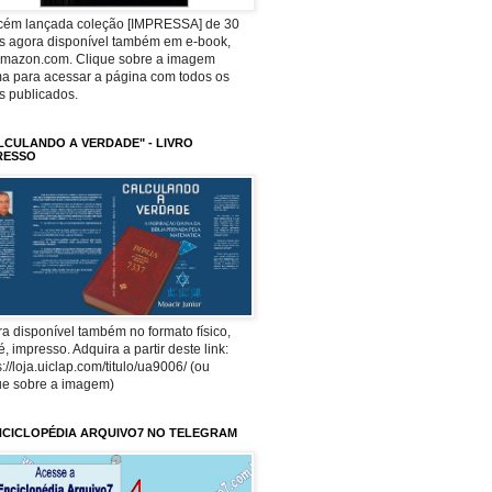
ecém lançada coleção [IMPRESSA] de 30
os agora disponível também em e-book,
Amazon.com. Clique sobre a imagem
a para acessar a página com todos os
os publicados.
LCULANDO A VERDADE" - LIVRO
RESSO
a disponível também no formato físico,
 é, impresso. Adquira a partir deste link:
s://loja.uiclap.com/titulo/ua9006/ (ou
ue sobre a imagem)
NCICLOPÉDIA ARQUIVO7 NO TELEGRAM