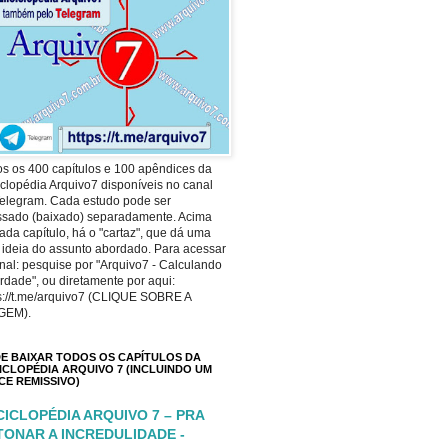
s os 400 capítulos e 100 apêndices da
clopédia Arquivo7 disponíveis no canal
elegram. Cada estudo pode ser
ssado (baixado) separadamente. Acima
ada capítulo, há o "cartaz", que dá uma
 ideia do assunto abordado. Para acessar
nal: pesquise por "Arquivo7 - Calculando
rdade", ou diretamente por aqui:
s://t.me/arquivo7 (CLIQUE SOBRE A
GEM).
E BAIXAR TODOS OS CAPÍTULOS DA
ICLOPÉDIA ARQUIVO 7 (INCLUINDO UM
ICE REMISSIVO)
CICLOPÉDIA ARQUIVO 7 – PRA
TONAR A INCREDULIDADE -