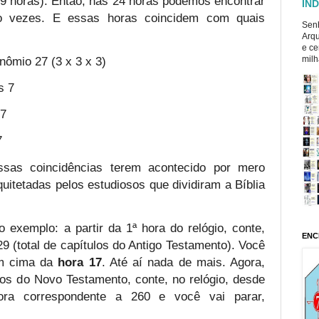
(19 horas). Então, nas 24 horas podemos encontrar
ÍND
o vezes. E essas horas coincidem com quais
Senh
Arqu
e ce
nômio 27 (3 x 3 x 3)
milh
s 7
 7
7
sas coincidências terem acontecido por mero
itetadas pelos estudiosos que dividiram a Bíblia
 exemplo: a partir da 1ª hora do relógio, conte,
ENC
29 (total de capítulos do Antigo Testamento). Você
 em cima da
hora 17
. Até aí nada de mais. Agora,
los do Novo Testamento, conte, no relógio, desde
ora correspondente a 260 e você vai parar,