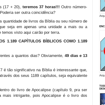
s (17 + 20),
teremos 37 horas!!!
Outro número-
Poderia ser outra coincidência?
Arq
a quantidade de livros da Bíblia ou seu número de
m que seja em apenas uma unidade a mais ou a
ENC
 temos visto aqui cairão por terra.
S 1.189 CAPÍTULOS BÍBLICOS COMO 1.189
lentes a quantos dias? Obviamente,
49 dias e 13
 é tão significativo na Bíblia é interessante que,
 através dos seus 1189 capítulos, seja equivalente
Arq
TOD
DES
ntro do livro de Apocalipse (capítulo 9, pra ser
 mais intrigante, pois Apocalipse é o livro dos