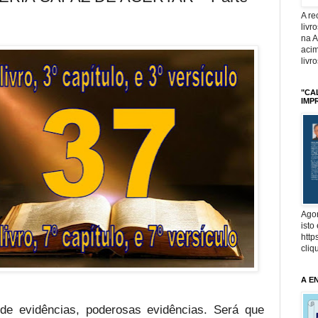
A r
livr
na 
acim
livr
"CA
IMP
Agor
isto
http
cliq
A E
 de evidências, poderosas evidências. Será que