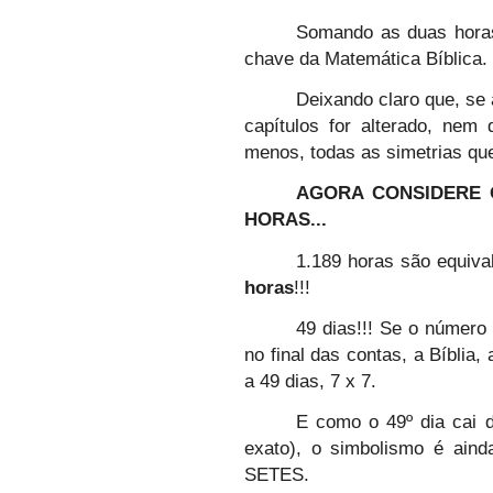
Somando as duas hora
chave da Matemática Bíblica. 
Deixando claro que, se 
capítulos for alterado, ne
menos, todas as simetrias que
AGORA CONSIDERE O
HORAS...
1.189 horas são equiva
horas
!!!
49 dias!!! Se o número 7
no final das contas, a Bíblia,
a 49 dias, 7 x 7.
E como o 49º dia cai de
exato), o simbolismo é ainda
SETES.