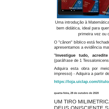
Uma introdução à Matemática
bem didática, ideal para qu
primeira vez ou 
O "cânon" bíblico está fechado
apresentamos a evidência ma
"
Investigue tudo, acredi
(paráfrase de 1 Tessalonicens
Adquira esta obra por mei
impresso) - Adquira a partir de
https://loja.uiclap.com/titul
quarta-feira, 28 de outubro de 2020
UM TIRO MILIMETRI
DEUS ONISCIENTE SE