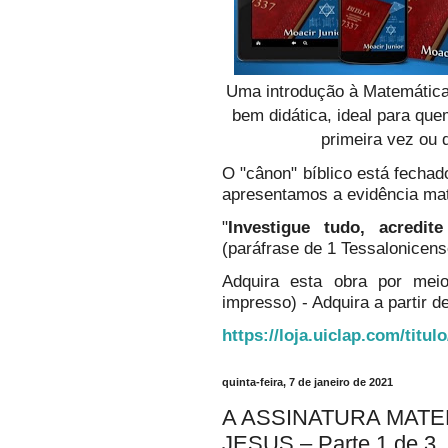
Uma introdução à Matemática
bem didática, ideal para qu
primeira vez ou 
O "cânon" bíblico está fechado
apresentamos a evidência ma
"
Investigue tudo, acredi
(paráfrase de 1 Tessalonicens
Adquira esta obra por mei
impresso) - Adquira a partir de
https://loja.uiclap.com/titul
quinta-feira, 7 de janeiro de 2021
A ASSINATURA MATE
JESUS – Parte 1 de 3