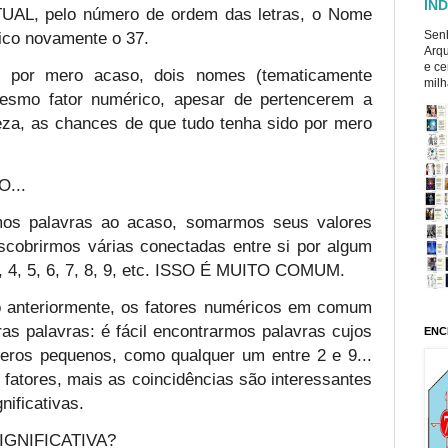
ÍND
L, pelo número de ordem das letras, o Nome
Senh
co novamente o 37.
Arqu
e ce
 por mero acaso, dois nomes (tematicamente
milh
esmo fator numérico, apesar de pertencerem a
eza, as chances de que tudo tenha sido por mero
...
mos palavras ao acaso, somarmos seus valores
scobrirmos várias conectadas entre si por algum
3, 4, 5, 6, 7, 8, 9, etc. ISSO É MUITO COMUM.
 anteriormente, os fatores numéricos em comum
s palavras: é fácil encontrarmos palavras cujos
ENC
meros pequenos, como qualquer um entre 2 e 9...
 fatores, mais as coincidências são interessantes
nificativas.
IGNIFICATIVA?