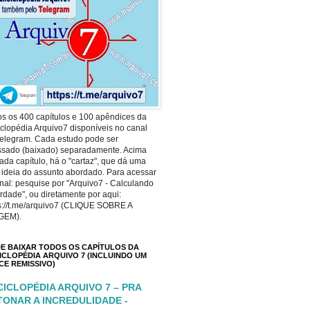
s os 400 capítulos e 100 apêndices da
clopédia Arquivo7 disponíveis no canal
elegram. Cada estudo pode ser
ssado (baixado) separadamente. Acima
ada capítulo, há o "cartaz", que dá uma
 ideia do assunto abordado. Para acessar
nal: pesquise por "Arquivo7 - Calculando
rdade", ou diretamente por aqui:
s://t.me/arquivo7 (CLIQUE SOBRE A
GEM).
E BAIXAR TODOS OS CAPÍTULOS DA
ICLOPÉDIA ARQUIVO 7 (INCLUINDO UM
ICE REMISSIVO)
CICLOPÉDIA ARQUIVO 7 – PRA
TONAR A INCREDULIDADE -