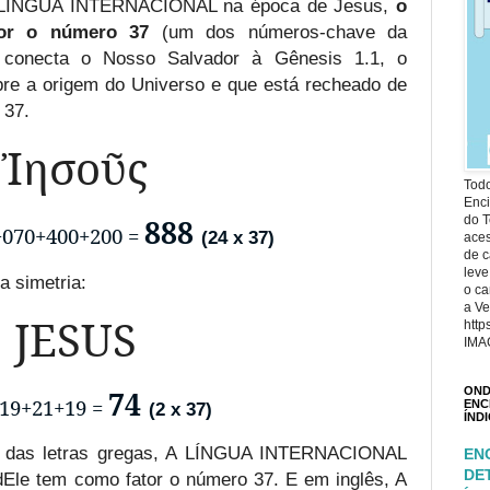
 A LÍNGUA INTERNACIONAL na época de Jesus,
o
or o número 37
(um dos números-chave da
e conecta o Nosso Salvador à Gênesis 1.1, o
bre a origem do Universo e que está recheado de
 37.
Ἰησοῦς
Todo
Enci
do T
888
+070+400+200 =
(24 x 37)
ace
de c
leve
a simetria:
o ca
a Ve
JESUS
http
IMA
OND
74
19+21+19 =
ENC
(2 x 37)
ÍND
s das letras gregas, A LÍNGUA INTERNACIONAL
EN
DE
Ele tem como fator o número 37. E em inglês, A