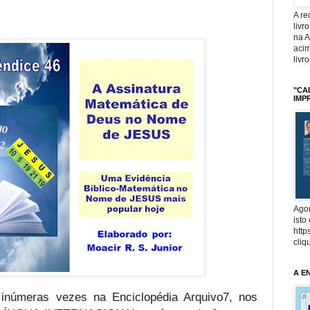
A r
livr
na 
acim
livr
"CA
IMP
Agor
isto
http
cliq
A E
inúmeras vezes na Enciclopédia Arquivo7, nos