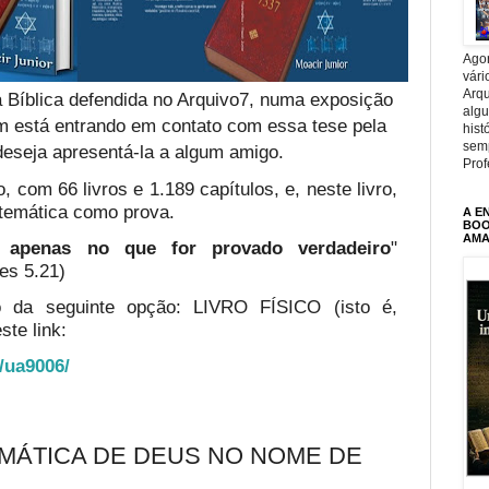
Agor
vári
Arqu
 Bíblica defendida no Arquivo7, numa exposição
alg
em está entrando em contato com essa tese pela
hist
sem
deseja apresentá-la a algum amigo.
Prof
, com 66 livros e 1.189 capítulos, e, neste livro,
temática como prova.
A E
BOOK
AMA
te apenas no que for provado verdadeiro
"
es 5.21)
o da seguinte opção: LIVRO FÍSICO (isto é,
ste link:
o/ua9006/
MÁTICA DE DEUS NO NOME DE