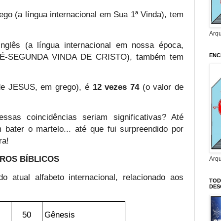
go (a língua internacional em Sua 1ª Vinda), tem
Arq
glês (a língua internacional em nossa época,
 PRÉ-SEGUNDA VINDA DE CRISTO), também tem
ENC
r de JESUS, em grego), é
12 vezes 74
(o valor de
ssas coincidências seriam significativas? Até
bater o martelo... até que fui surpreendido por
ra!
VROS BÍBLICOS
Arq
o atual alfabeto internacional, relacionado aos
TOD
DES
50
Gênesis