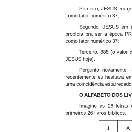
Primeiro, JESUS em gre
como fator numérico 37;
Segundo, JESUS em in
propícia pra ser a época
como fator numérico 37;
Terceiro, 888 (o valo
JESUS hoje).
Pergunto novamente: e
recentemente eu hesitava em 
uma coincidência estarrecedo
O ALFABETO DOS LI
Imagine as 26 letras d
primeiros 26 livros bíblicos.
1
A